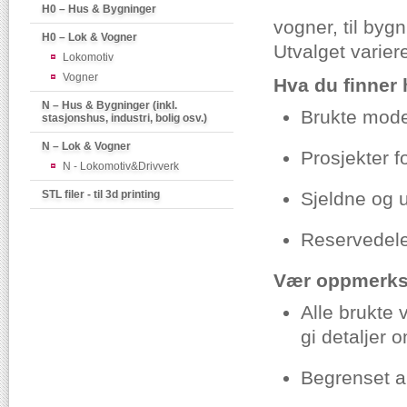
H0 – Hus & Bygninger
vogner, til byg
H0 – Lok & Vogner
Utvalget variere
Lokomotiv
Vogner
Hva du finner 
N – Hus & Bygninger (inkl.
Brukte model
stasjonshus, industri, bolig osv.)
N – Lok & Vogner
Prosjekter f
N - Lokomotiv&Drivverk
STL filer - til 3d printing
Sjeldne og u
Reservedele
Vær oppmerks
Alle brukte 
gi detaljer 
Begrenset an